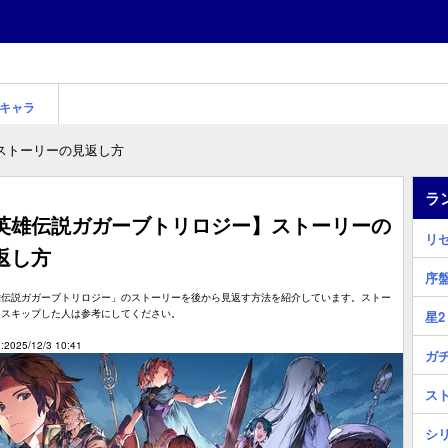
キャラ
ストーリーの見返し方
ラ
英雄伝説ガガーブトリロジー】ストーリーの
リ
返し方
序
雄伝説ガガーブトリロジー」のストーリーを後から見返す方法を紹介しています。ストー
をスキップした人は参考にしてください。
星
2025/12/3 10:41
ガ
ス
シ