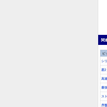
関
ピ
シ
星
高
最強
ス
序