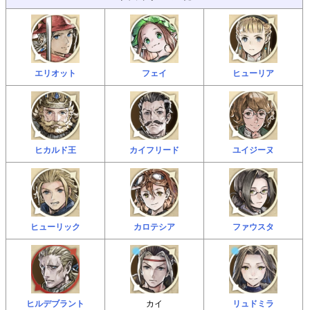
エリオット
フェイ
ヒューリア
ヒカルド王
カイフリード
ユイジーヌ
ヒューリック
カロテシア
ファウスタ
ヒルデブラント
カイ
リュドミラ