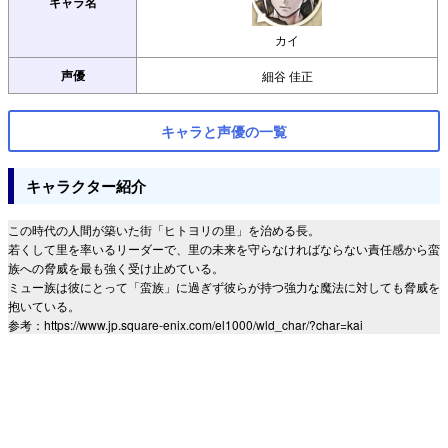
キャラ名
カイ
声優
細谷 佳正
キャラと声優の一覧
キャラクター紹介
この時代の人間が築いた街「ヒトヨリの里」を治める長。
若くして里を率いるリーダーで、里の未来を守らなければならない責任感から蛮
族への脅威を最も強く受け止めている。
ミュー族は彼にとって「蛮族」に過ぎず彼らが持つ強力な魔法に対しても脅威を
抱いている。
参考：https://www.jp.square-enix.com/el1000/wld_char/?char=kai