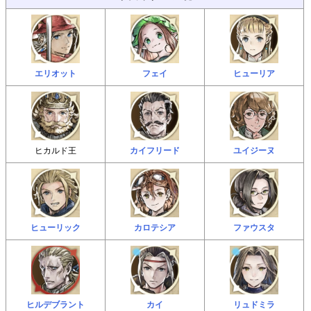
エリオット
フェイ
ヒューリア
ヒカルド王
カイフリード
ユイジーヌ
ヒューリック
カロテシア
ファウスタ
ヒルデブラント
カイ
リュドミラ