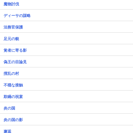
魔物討伐
ディーサの謀略
法務官保護
足元の貌
覚者に寄る影
偽王の目論見
撹乱の村
不穏な接触
欺瞞の祝宴
炎の国
炎の国の影
邂逅