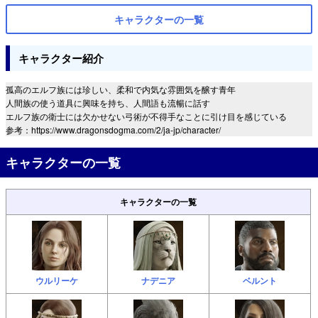
キャラクターの一覧
キャラクター紹介
孤高のエルフ族には珍しい、柔和で内気な雰囲気を醸す青年
人間族の使う道具に興味を持ち、人間語も流暢に話す
エルフ族の衛士には欠かせない弓術が不得手なことに引け目を感じている
参考：https://www.dragonsdogma.com/2/ja-jp/character/
キャラクターの一覧
キャラクターの一覧
ウルリーケ
ナデニア
ベルント