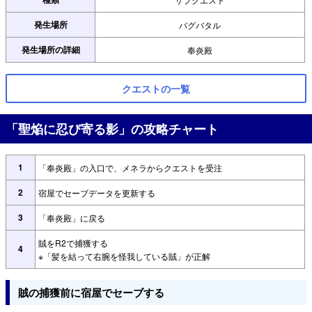
発生場所
バグバタル
発生場所の詳細
奉炎殿
クエストの一覧
「聖焔に忍び寄る影」の攻略チャート
1
「奉炎殿」の入口で、メネラからクエストを受注
2
宿屋でセーブデータを更新する
3
「奉炎殿」に戻る
賊をR2で捕獲する
4
※「髪を結って右腕を怪我している賊」が正解
賊の捕獲前に宿屋でセーブする