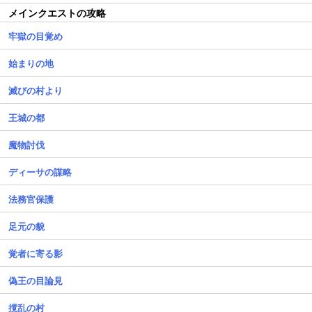
メインクエストの攻略
牢獄の目覚め
始まりの地
滅びの村より
王城の都
魔物討伐
ディーサの謀略
法務官保護
足元の貌
覚者に寄る影
偽王の目論見
撹乱の村