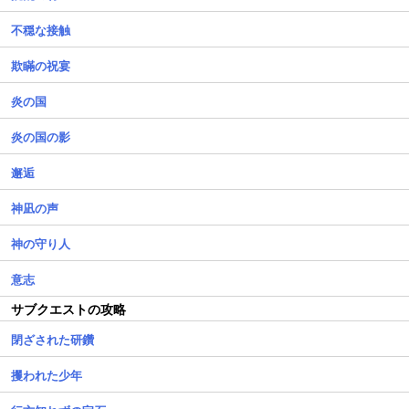
不穏な接触
欺瞞の祝宴
炎の国
炎の国の影
邂逅
神凪の声
神の守り人
意志
サブクエストの攻略
閉ざされた研鑽
攫われた少年