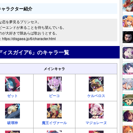
キャラクター紹介
な恋を夢見るプリンセス。
ピーエンドが来ることを待ち望んでいる。
のが大好きで隙あらば歌おうとする。
tps://disgaea.jp/6/character.html
ディスガイア6」のキャラ一覧
メインキャラ
ゼット
ビーコ
ケルベロス
破壊神
魔王イヴァール
マジョレーヌ