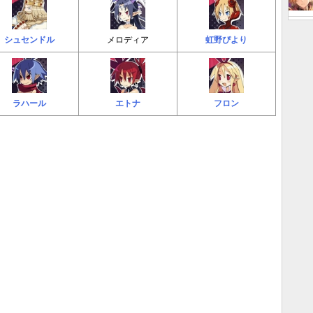
シュセンドル
メロディア
虹野ぴより
ラハール
エトナ
フロン