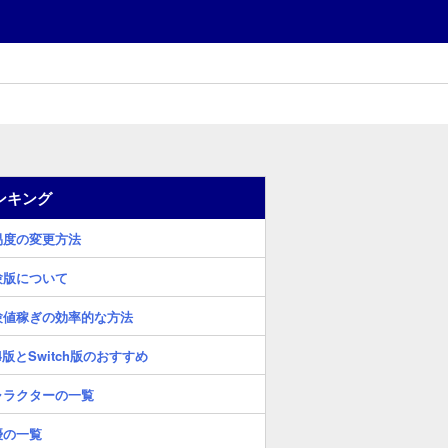
ンキング
易度の変更方法
験版について
験値稼ぎの効率的な方法
4版とSwitch版のおすすめ
ャラクターの一覧
優の一覧