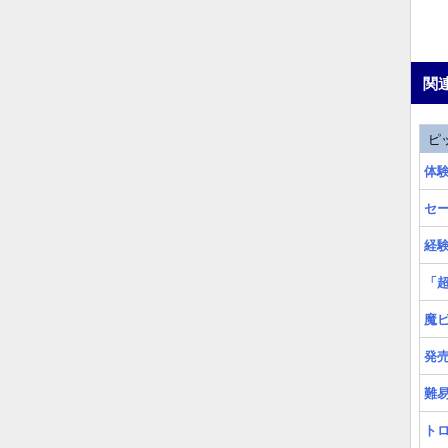
関
ピ
体
セ
経
「
魔
発
難
ト