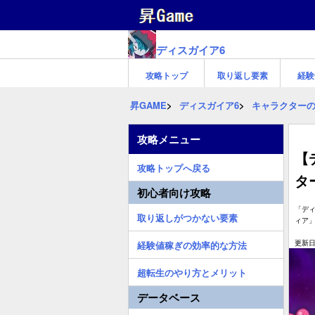
ディスガイア6
攻略トップ
取り返し要素
経験
昇GAME
ディスガイア6
キャラクター
攻略メニュー
【
攻略トップへ戻る
タ
初心者向け攻略
「デ
取り返しがつかない要素
ィア
更新日:
経験値稼ぎの効率的な方法
超転生のやり方とメリット
データベース