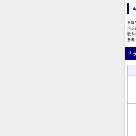
素敵
ハッ
歌う
参考：ht
「