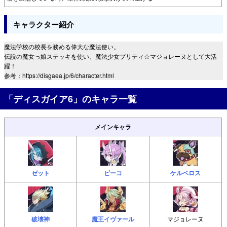
キャラクター紹介
魔法学校の校長を務める偉大な魔法使い。
伝説の魔女っ娘ステッキを使い、魔法少女プリティ☆マジョレーヌとして大活
躍！
参考：https://disgaea.jp/6/character.html
「ディスガイア6」のキャラ一覧
メインキャラ
ゼット
ビーコ
ケルベロス
破壊神
魔王イヴァール
マジョレーヌ