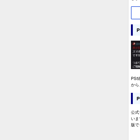
PS
から
公式
いま
版で