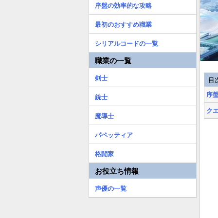
序盤の効率的な攻略
最初のおすすめ職業
シリアルコードの一覧
職業の一覧
剣士
目
序
銃士
ク
魔導士
パペッティア
格闘家
お役立ち情報
声優の一覧