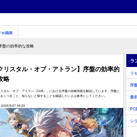
すめ職業
序盤の効率的な攻略
ラ
クリスタル・オブ・アトラン】序盤の効率的
リ
攻略
序
リスタル・オブ・アトラン（CoA）」における序盤の攻略情報を解説しています。序盤に
ておくべきこと、知らないと損することを確認したい人は参考にしてください。
最
2025/5/27 09:20
PC
シ