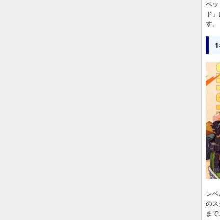
ペッ
ド」
す。
レベ
のス
まで