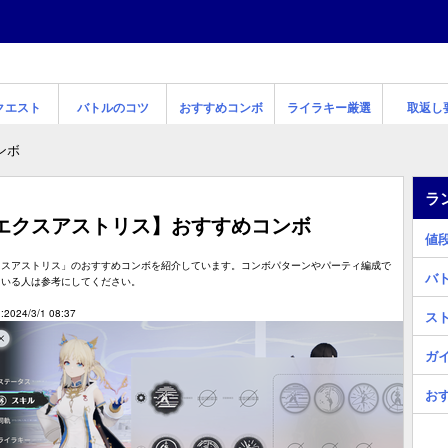
クエスト
バトルのコツ
おすすめコンボ
ライラキー厳選
取返し
ンボ
ラ
エクスアストリス】おすすめコンボ
値
クスアストリス」のおすすめコンボを紹介しています。コンボパターンやパーティ編成で
バ
ている人は参考にしてください。
2024/3/1 08:37
ス
ガ
お