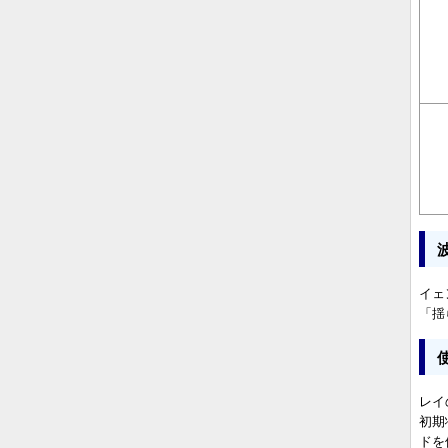
イェ
「揺
レイ
初期
ドを