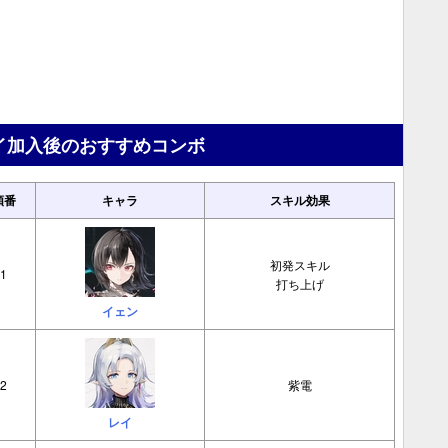
イ加入後のおすすめコンボ
順番
キャラ
スキル効果
初発スキル
1
打ち上げ
イェン
2
紫電
レイ