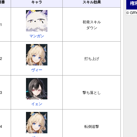
順番
キャラ
スキル効果
権
© GR
初発スキル
1
ダウン
マンガン
2
打ち上げ
ヴィー
3
撃ち落とし
イェン
4
転倒追撃