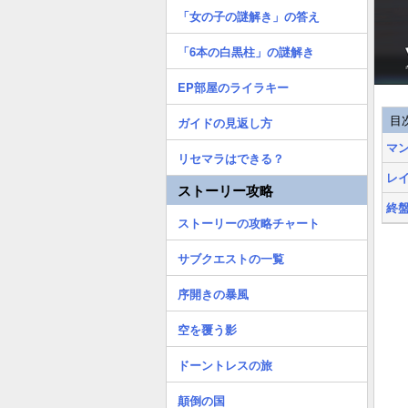
「女の子の謎解き」の答え
「6本の白黒柱」の謎解き
EP部屋のライラキー
目
ガイドの見返し方
マ
リセマラはできる？
レ
ストーリー攻略
終
ストーリーの攻略チャート
サブクエストの一覧
序開きの暴風
空を覆う影
ドーントレスの旅
顛倒の国