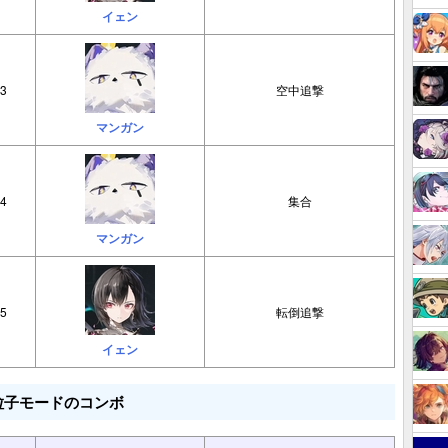
イェン
3
空中追撃
マンガン
4
集合
マンガン
5
転倒追撃
イェン
粒子モードのコンボ