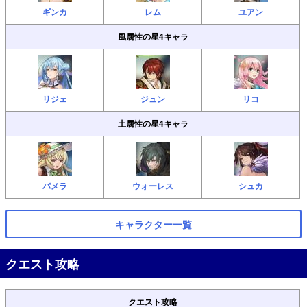
ギンカ
レム
ユアン
風属性の星4キャラ
リジェ
ジュン
リコ
土属性の星4キャラ
パメラ
ウォーレス
シュカ
キャラクター一覧
クエスト攻略
クエスト攻略