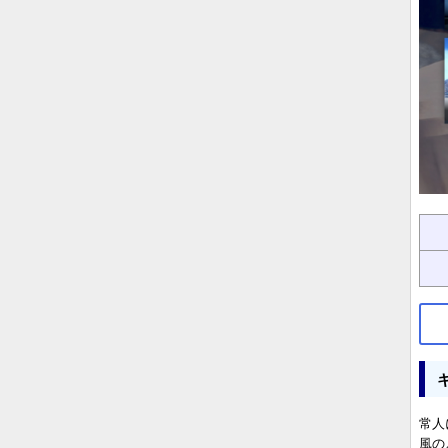
常人
風の