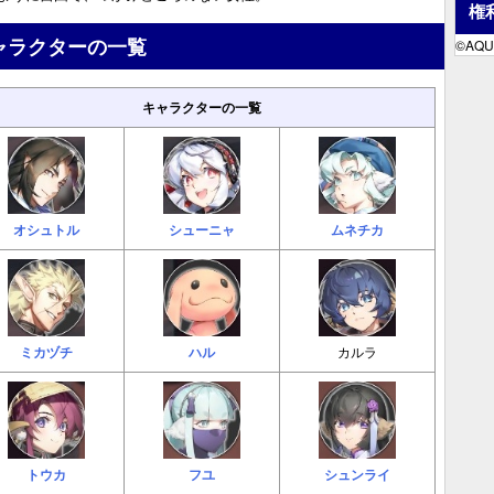
権
ャラクターの一覧
©AQU
キャラクターの一覧
オシュトル
シューニャ
ムネチカ
ミカヅチ
ハル
カルラ
トウカ
フユ
シュンライ