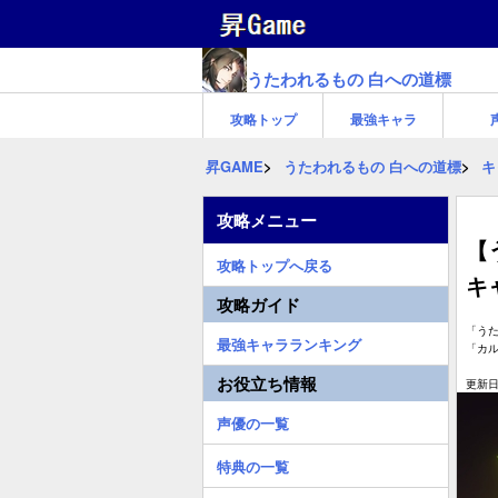
うたわれるもの 白への道標
攻略トップ
最強キャラ
昇GAME
うたわれるもの 白への道標
キ
攻略メニュー
【
攻略トップへ戻る
キ
攻略ガイド
「う
最強キャラランキング
「カ
お役立ち情報
更新日:
声優の一覧
特典の一覧