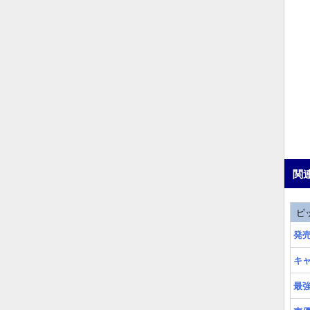
関
ピ
発
キ
最