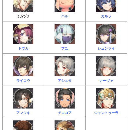
ミカヅチ
ハル
カルラ
トウカ
フユ
シュンライ
ライコウ
アシュタ
ナーヴァ
アマツキ
チココア
シャントゥーラ