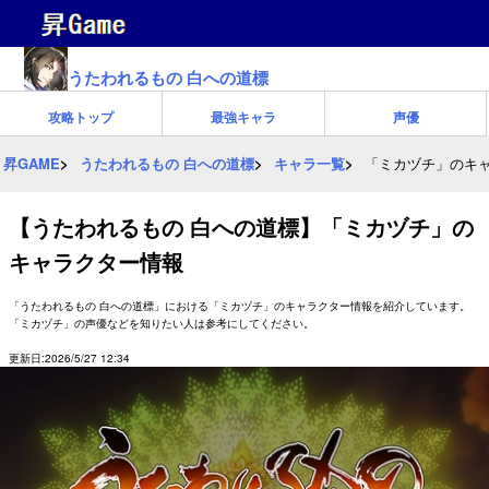
うたわれるもの 白への道標
攻略トップ
最強キャラ
声優
昇GAME
うたわれるもの 白への道標
キャラ一覧
「ミカヅチ」のキ
【うたわれるもの 白への道標】「ミカヅチ」の
キャラクター情報
「うたわれるもの 白への道標」における「ミカヅチ」のキャラクター情報を紹介しています。
「ミカヅチ」の声優などを知りたい人は参考にしてください。
更新日:2026/5/27 12:34