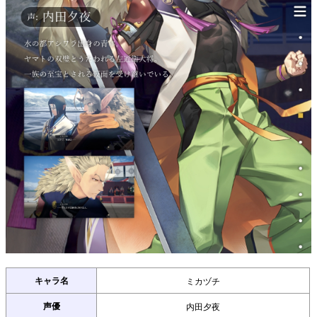
キャラ名
ミカヅチ
声優
内田夕夜