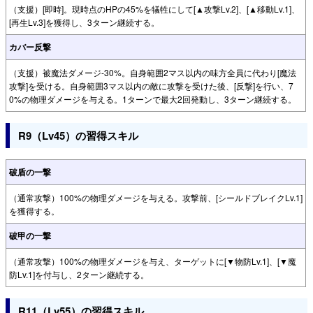
（支援）[即時]。現時点のHPの45%を犠牲にして[▲攻撃Lv.2]、[▲移動Lv.1]、
[再生Lv.3]を獲得し、3ターン継続する。
カバー反撃
（支援）被魔法ダメージ-30%。自身範囲2マス以内の味方全員に代わり[魔法
攻撃]を受ける。自身範囲3マス以内の敵に攻撃を受けた後、[反撃]を行い、7
0%の物理ダメージを与える。1ターンで最大2回発動し、3ターン継続する。
R9（Lv45）の習得スキル
破盾の一撃
（通常攻撃）100%の物理ダメージを与える。攻撃前、[シールドブレイクLv.1]
を獲得する。
破甲の一撃
（通常攻撃）100%の物理ダメージを与え、ターゲットに[▼物防Lv.1]、[▼魔
防Lv.1]を付与し、2ターン継続する。
R11（Lv55）の習得スキル