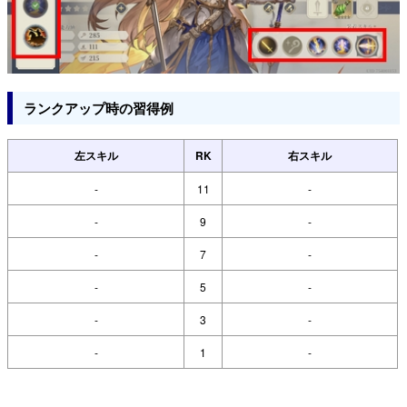
ランクアップ時の習得例
左スキル
RK
右スキル
-
11
-
-
9
-
-
7
-
-
5
-
-
3
-
-
1
-