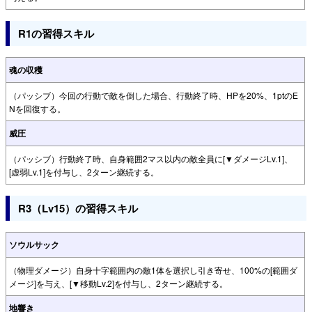
R1の習得スキル
魂の収穫
（パッシブ）今回の行動で敵を倒した場合、行動終了時、HPを20%、1ptのE
Nを回復する。
威圧
（パッシブ）行動終了時、自身範囲2マス以内の敵全員に[▼ダメージLv.1]、
[虚弱Lv.1]を付与し、2ターン継続する。
R3（Lv15）の習得スキル
ソウルサック
（物理ダメージ）自身十字範囲内の敵1体を選択し引き寄せ、100%の[範囲ダ
メージ]を与え、[▼移動Lv.2]を付与し、2ターン継続する。
地響き