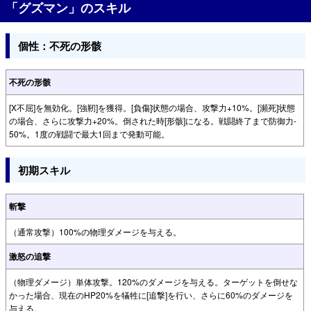
「グズマン」のスキル
個性：不死の形骸
不死の形骸
[X不屈]を無効化。[強靭]を獲得。[負傷]状態の場合、攻撃力+10%。[瀕死]状態
の場合、さらに攻撃力+20%。倒された時[形骸]になる。戦闘終了まで防御力-
50%。1度の戦闘で最大1回まで発動可能。
初期スキル
斬撃
（通常攻撃）100%の物理ダメージを与える。
激怒の追撃
（物理ダメージ）単体攻撃。120%のダメージを与える。ターゲットを倒せな
かった場合、現在のHP20%を犠牲に[追撃]を行い、さらに60%のダメージを
与える。