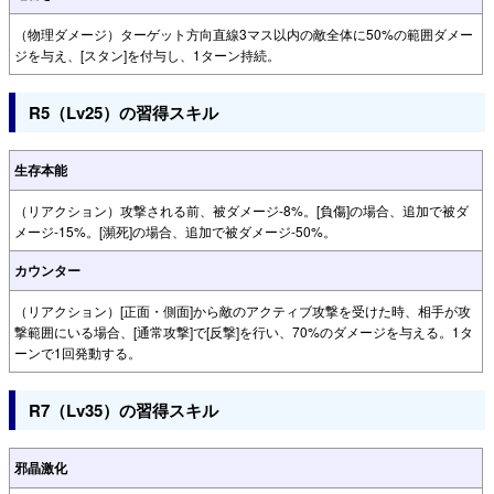
（物理ダメージ）ターゲット方向直線3マス以内の敵全体に50%の範囲ダメー
ジを与え、[スタン]を付与し、1ターン持続。
R5（Lv25）の習得スキル
生存本能
（リアクション）攻撃される前、被ダメージ-8%。[負傷]の場合、追加で被ダ
メージ-15%。[瀕死]の場合、追加で被ダメージ-50%。
カウンター
（リアクション）[正面・側面]から敵のアクティブ攻撃を受けた時、相手が攻
撃範囲にいる場合、[通常攻撃]で[反撃]を行い、70%のダメージを与える。1タ
ーンで1回発動する。
R7（Lv35）の習得スキル
邪晶激化