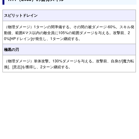
スピリットドレイン
（物理ダメージ）1ターンの間準備する。その間の被ダメージ-60%。スキル発
動後、範囲4マス以内の敵全員に105%の範囲ダメージを与える。攻撃前、2
0%[HPドレイン]が発生し、1ターン継続する。
極黒の刃
（物理ダメージ）単体攻撃。130%ダメージを与える。攻撃前、自身が[魔力転
換]、[意志]を獲得し、2ターン継続する。