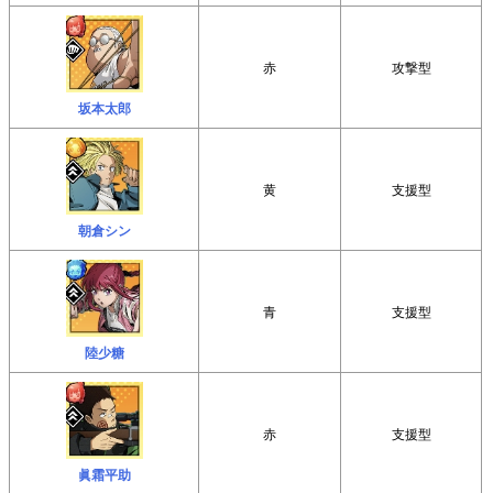
赤
攻撃型
坂本太郎
黄
支援型
朝倉シン
青
支援型
陸少糖
赤
支援型
眞霜平助