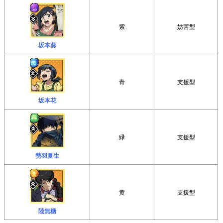
紫
妨害型
坂本葵
青
支援型
坂本花
緑
支援型
勢羽夏生
黄
支援型
陸無糖