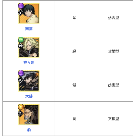
紫
妨害型
南雲
緑
攻撃型
神々廻
紫
妨害型
大佛
黄
支援型
豹