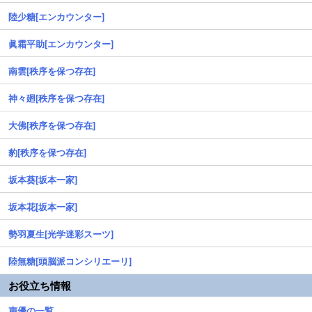
陸少糖[エンカウンター]
眞霜平助[エンカウンター]
南雲[秩序を保つ存在]
神々廻[秩序を保つ存在]
大佛[秩序を保つ存在]
豹[秩序を保つ存在]
坂本葵[坂本一家]
坂本花[坂本一家]
勢羽夏生[光学迷彩スーツ]
陸無糖[頭脳派コンシリエーリ]
お役立ち情報
声優の一覧