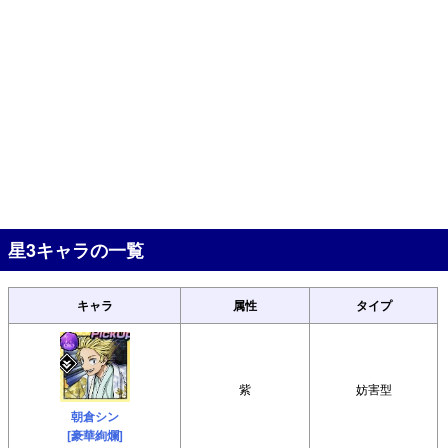
星3キャラの一覧
キャラ
属性
タイプ
紫
妨害型
朝倉シン
[豪華絢爛]