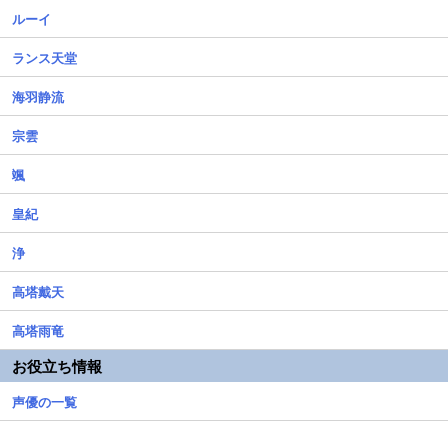
ルーイ
ランス天堂
海羽静流
宗雲
颯
皇紀
浄
高塔戴天
高塔雨竜
お役立ち情報
声優の一覧