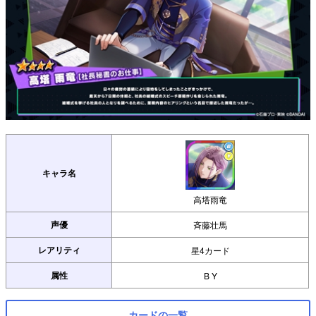
キャラ名
高塔雨竜
声優
斉藤壮馬
レアリティ
星4カード
属性
B Y
カードの一覧