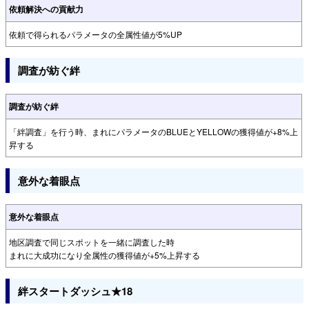
依頼解決への貢献力
依頼で得られるパラメータの全属性値が5%UP
調査が紡ぐ絆
調査が紡ぐ絆
「絆調査」を行う時、まれにパラメータのBLUEとYELLOWの獲得値が+8%上
昇する
意外な着眼点
意外な着眼点
地区調査で同じスポットを一緒に調査した時
まれに大成功になり全属性の獲得値が+5%上昇する
絆スタートダッシュ★18