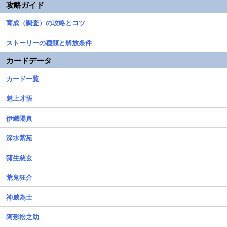
攻略ガイド
育成（調査）の攻略とコツ
ストーリーの種類と解放条件
カードデータ
カード一覧
魅上才悟
伊織陽真
深水紫苑
蒲生慈玄
荒鬼狂介
神威為士
阿形松之助