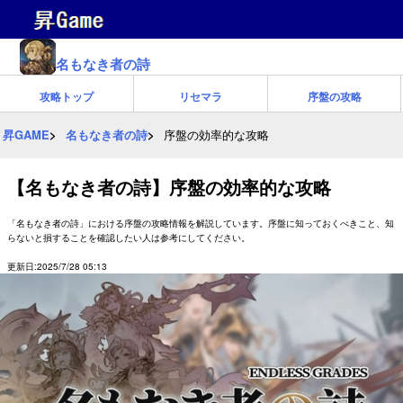
名もなき者の詩
攻略トップ
リセマラ
序盤の攻略
昇GAME
名もなき者の詩
序盤の効率的な攻略
【名もなき者の詩】序盤の効率的な攻略
「名もなき者の詩」における序盤の攻略情報を解説しています。序盤に知っておくべきこと、知
らないと損することを確認したい人は参考にしてください。
更新日:2025/7/28 05:13