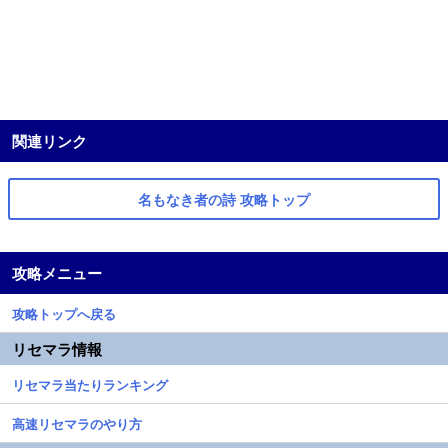
関連リンク
名もなき者の詩 攻略トップ
攻略メニュー
攻略トップへ戻る
リセマラ情報
リセマラ当たりランキング
高速リセマラのやり方