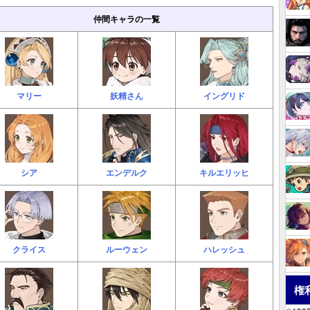
仲間キャラの一覧
マリー
妖精さん
イングリド
シア
エンデルク
キルエリッヒ
クライス
ルーウェン
ハレッシュ
権