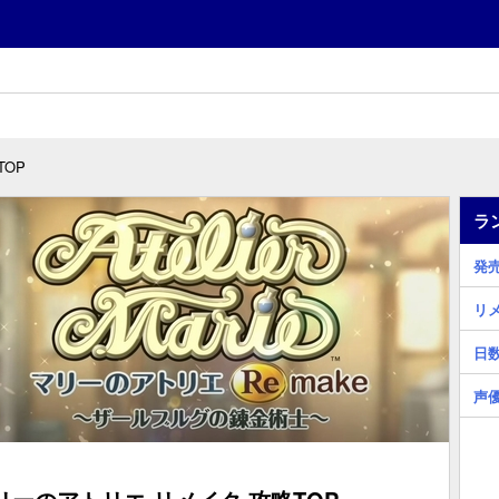
TOP
ラ
発
リ
日
声