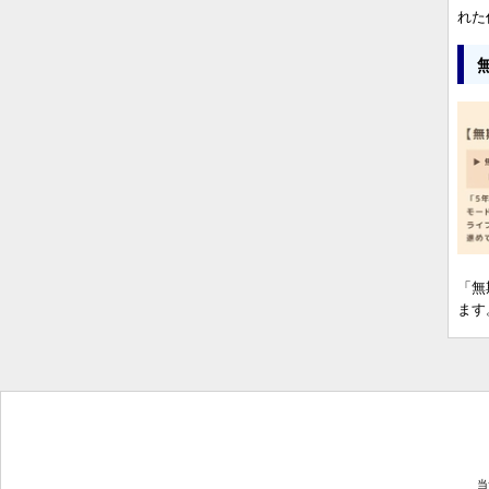
れた
「無
ます
当