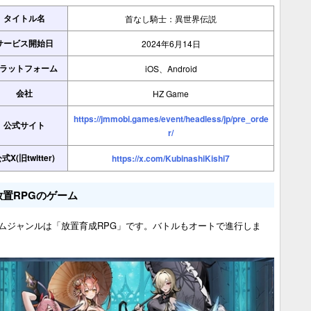
タイトル名
首なし騎士：異世界伝説
サービス開始日
2024年6月14日
ラットフォーム
iOS、Android
会社
HZ Game
https://jmmobi.games/event/headless/jp/pre_orde
公式サイト
r/
式X(旧twitter)
https://x.com/KubinashiKishi7
放置RPGのゲーム
ムジャンルは「放置育成RPG」です。バトルもオートで進行しま