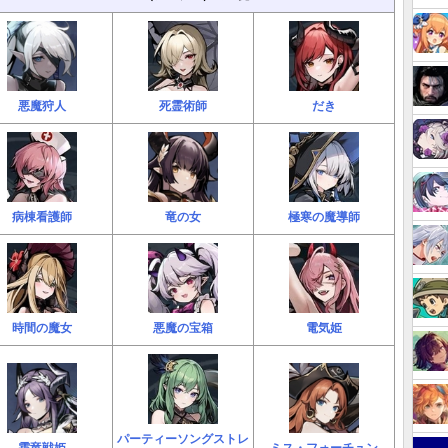
悪魔狩人
死霊術師
だき
病棟看護師
竜の女
極寒の魔導師
時間の魔女
悪魔の宝箱
電気姫
パーティーソングストレ
霜竜戦姫
ミス・フォーチュン