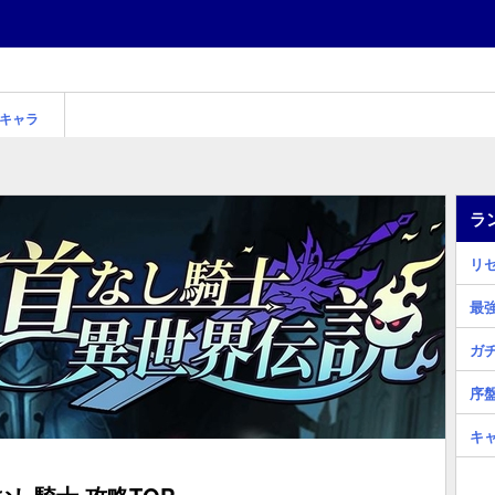
キャラ
ラ
リ
最
ガ
序
キ