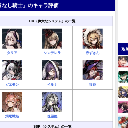
首なし騎士」のキャラ評価
UR（偉大なシステム）の一覧
攻
タリア
シンデレラ
赤ずきん
ピエモン
イルナ
狼姫
-
燭竜戦姫
傀儡姫
SSR（システム）の一覧