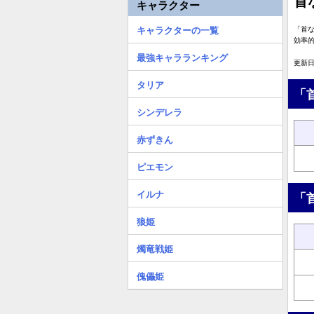
首
キャラクター
キャラクターの一覧
「首
効率
最強キャラランキング
更新日:
タリア
「
シンデレラ
赤ずきん
ピエモン
イルナ
「
狼姫
燭竜戦姫
傀儡姫