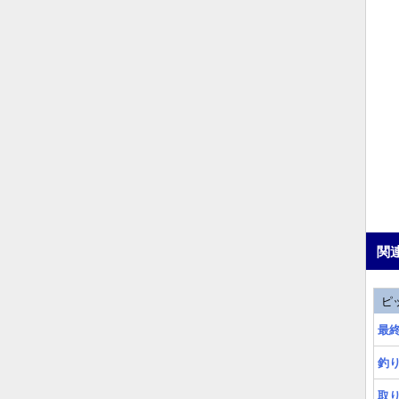
関
ピ
最
釣り
取