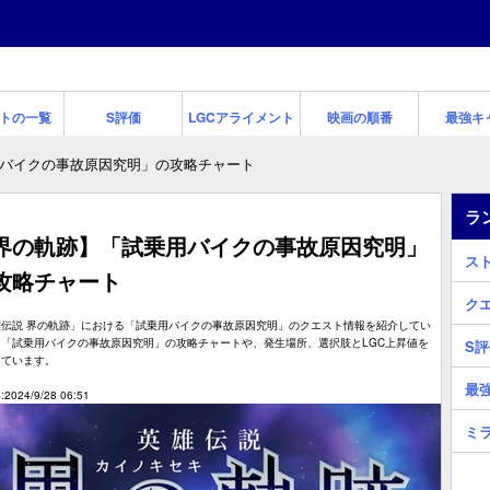
トの一覧
S評価
LGCアライメント
映画の順番
最強キ
バイクの事故原因究明」の攻略チャート
ラ
界の軌跡】「試乗用バイクの事故原因究明」
ス
攻略チャート
ク
雄伝説 界の軌跡」における「試乗用バイクの事故原因究明」のクエスト情報を紹介してい
。「試乗用バイクの事故原因究明」の攻略チャートや、発生場所、選択肢とLGC上昇値を
S
しています。
最
2024/9/28 06:51
ミ