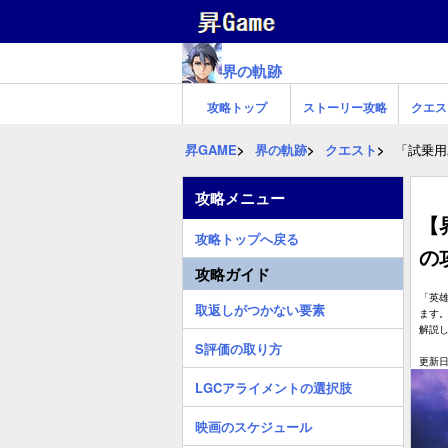
界の軌跡
攻略トップ
ストーリー攻略
クエス
昇GAME
界の軌跡
クエスト
「試乗用
攻略メニュー
【
攻略トップへ戻る
の
攻略ガイド
「英
取返しがつかない要素
ます
解説
S評価の取り方
更新日:
LGCアライメントの選択肢
映画のスケジュール