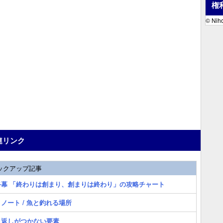
権
© Niho
連リンク
ックアップ記事
終幕 「終わりは創まり、創まりは終わり」の攻略チャート
ノート / 魚と釣れる場所
り返しがつかない要素