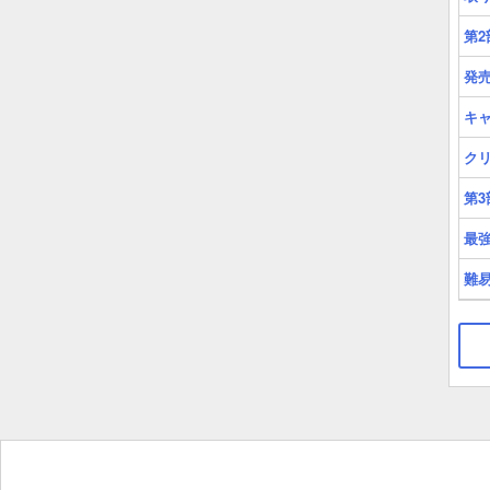
第
発
キ
ク
第
最
難