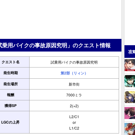
試乗用バイクの事故原因究明」のクエスト情報
攻
クエスト名
試乗用バイクの事故原因究明
発生時期
第2部（リィン）
発生場所
新市街
報酬
7000ミラ
獲得SP
2(+2)
L2/C1
LGCの上昇
or
L1/C2