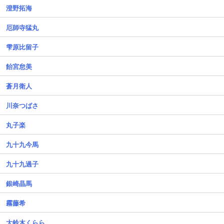
澄野拓海
厄師寺猛丸
雫原比留子
飴宮怠美
蒼月衛人
川奈つばさ
丸子楽
九十九今馬
九十九過子
銀崎晶馬
霧藤希
大鈴木くらら