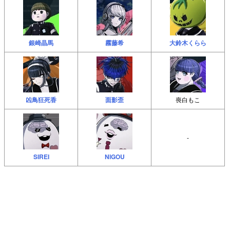
銀崎晶馬
霧藤希
大鈴木くらら
凶鳥狂死香
面影歪
喪白もこ
-
SIREI
NIGOU