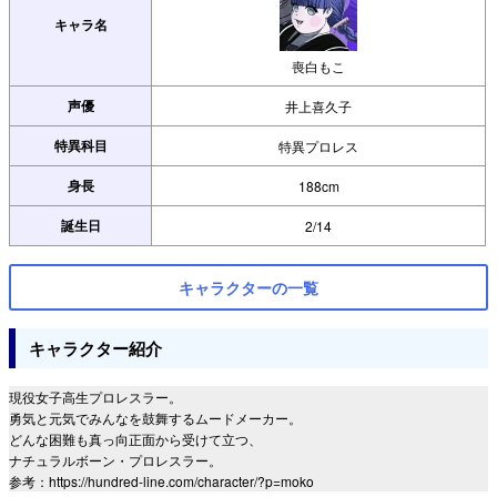
キャラ名
喪白もこ
声優
井上喜久子
特異科目
特異プロレス
身長
188cm
誕生日
2/14
キャラクターの一覧
キャラクター紹介
現役女子高生プロレスラー。
勇気と元気でみんなを鼓舞するムードメーカー。
どんな困難も真っ向正面から受けて立つ、
ナチュラルボーン・プロレスラー。
参考：https://hundred-line.com/character/?p=moko