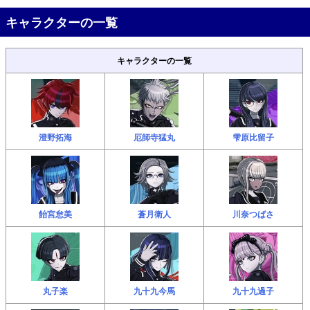
キャラクターの一覧
キャラクターの一覧
澄野拓海
厄師寺猛丸
雫原比留子
飴宮怠美
蒼月衛人
川奈つばさ
丸子楽
九十九今馬
九十九過子