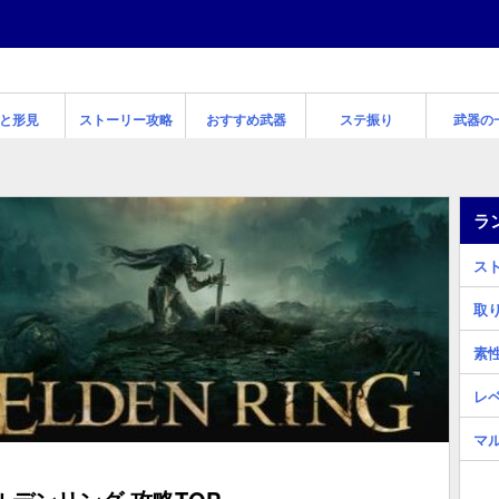
と形見
ストーリー攻略
おすすめ武器
ステ振り
武器の
ラ
ス
取
素
レ
マ