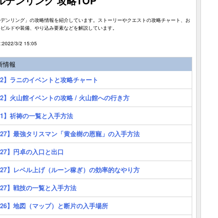
ルデンリング 攻略TOP
ルデンリング」の攻略情報を紹介しています。ストーリーやクエストの攻略チャート、お
めビルドや装備、やり込み要素などを解説しています。
2022/3/2 15:05
新情報
/2】ラニのイベントと攻略チャート
/2】火山館イベントの攻略 / 火山館への行き方
/1】祈祷の一覧と入手方法
/27】最強タリスマン「黄金樹の恩寵」の入手方法
/27】円卓の入口と出口
/27】レベル上げ（ルーン稼ぎ）の効率的なやり方
/27】戦技の一覧と入手方法
/26】地図（マップ）と断片の入手場所