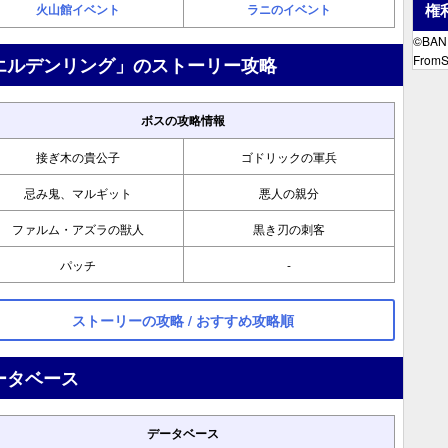
権
火山館イベント
ラニのイベント
©BAND
FromSo
エルデンリング」のストーリー攻略
ボスの攻略情報
接ぎ木の貴公子
ゴドリックの軍兵
忌み鬼、マルギット
悪人の親分
ファルム・アズラの獣人
黒き刃の刺客
パッチ
-
ストーリーの攻略 / おすすめ攻略順
ータベース
データベース