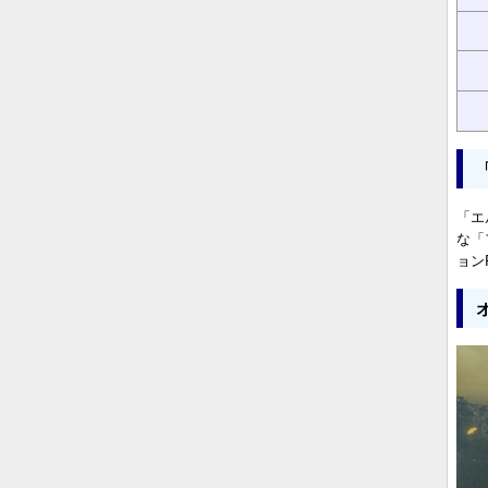
「エ
な「
ョン