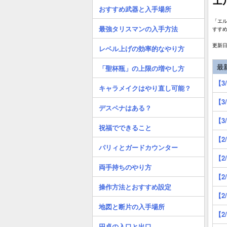
エ
おすすめ武器と入手場所
「エ
最強タリスマンの入手方法
すす
更新日:
レベル上げの効率的なやり方
最
「聖杯瓶」の上限の増やし方
【3
キャラメイクはやり直し可能？
【3
デスペナはある？
【3
祝福でできること
【2
パリィとガードカウンター
【2
両手持ちのやり方
【2
操作方法とおすすめ設定
【2
地図と断片の入手場所
【2
円卓の入口と出口