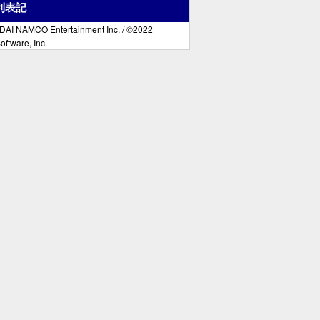
利表記
AI NAMCO Entertainment Inc. / ©2022
ftware, Inc.