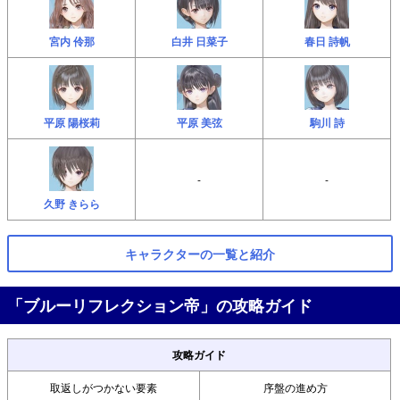
宮内 伶那
⽩井 ⽇菜⼦
春日 詩帆
平原 陽桜莉
平原 美弦
駒川 詩
-
-
久野 きらら
キャラクターの一覧と紹介
「ブルーリフレクション帝」の攻略ガイド
攻略ガイド
取返しがつかない要素
序盤の進め方