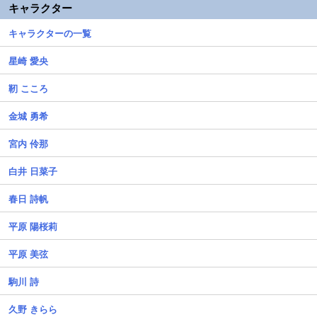
キャラクター
キャラクターの一覧
星崎 愛央
靭 こころ
金城 勇希
宮内 伶那
⽩井 ⽇菜⼦
春日 詩帆
平原 陽桜莉
平原 美弦
駒川 詩
久野 きらら