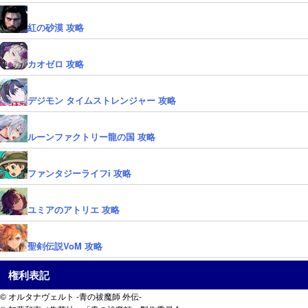
紅の砂漠 攻略
カオゼロ 攻略
デジモン タイムストレンジャー 攻略
ルーンファクトリー龍の国 攻略
ファンタジーライフi 攻略
ユミアのアトリエ 攻略
聖剣伝説VoM 攻略
権利表記
© オルタナヴェルト -青の祓魔師 外伝-