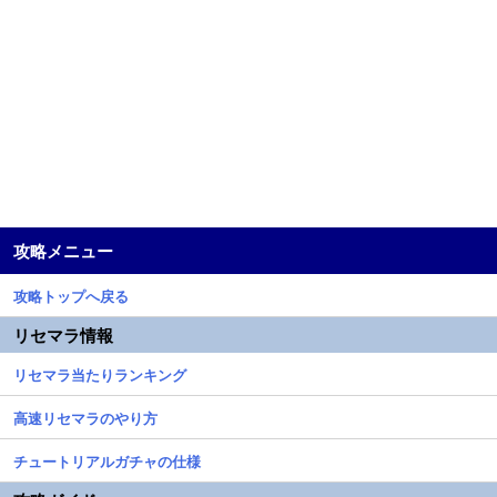
攻略メニュー
攻略トップへ戻る
リセマラ情報
リセマラ当たりランキング
高速リセマラのやり方
チュートリアルガチャの仕様