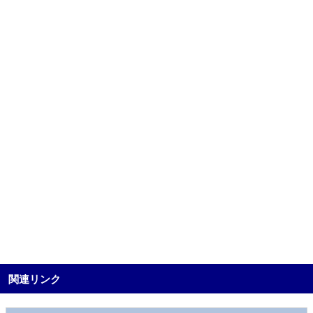
関連リンク