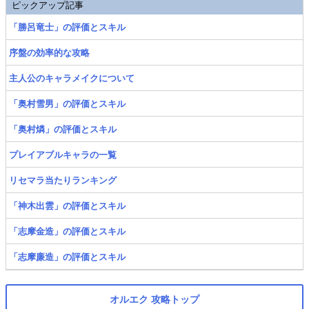
ピックアップ記事
「勝呂竜士」の評価とスキル
序盤の効率的な攻略
主人公のキャラメイクについて
「奥村雪男」の評価とスキル
「奥村燐」の評価とスキル
プレイアブルキャラの一覧
リセマラ当たりランキング
「神木出雲」の評価とスキル
「志摩金造」の評価とスキル
「志摩廉造」の評価とスキル
オルエク 攻略トップ