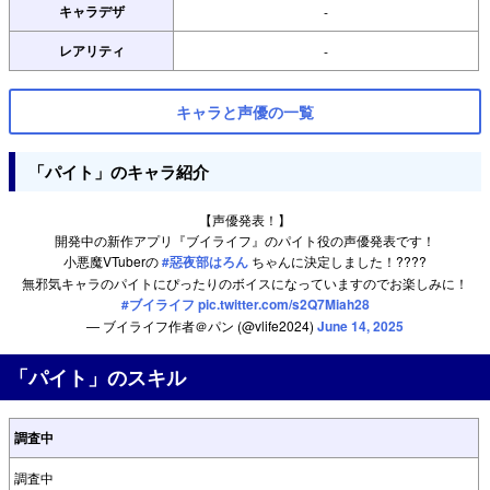
キャラデザ
-
レアリティ
-
キャラと声優の一覧
「パイト」のキャラ紹介
【声優発表！】
開発中の新作アプリ『ブイライフ』のパイト役の声優発表です！
小悪魔VTuberの
#惡夜部はろん
ちゃんに決定しました！????
無邪気キャラのパイトにぴったりのボイスになっていますのでお楽しみに！
#ブイライフ
pic.twitter.com/s2Q7Miah28
— ブイライフ作者＠パン (@vlife2024)
June 14, 2025
「パイト」のスキル
調査中
調査中