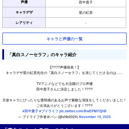
声優
田中貴子
キャラデザ
星の紅茶
レアリティ
-
キャラと声優の一覧
「真白スノーセラフ」のキャラ紹介
【????️声優発表！】
キャラデザ星の紅茶先生の『真白スノーセラフ』を演じてくださるのは……
TVアニメなどでも大活躍のプロ声優
田中貴子さんに決定しました！????
天使キャラにぴったりな透明感のあるお声で素敵な演技をしてくださいました！
ご出演ありがとうございます！????
#田中貴子
#ブイライフ
pic.twitter.com/BwEPMYZjhB
— ブイライフ作者＠パン (@vlife2024)
November 10, 2025